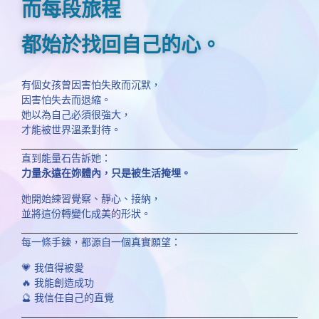
而每段旅程
都始於找回自己的心。
有個女孩曾因害怕失敗而沉默，
因害怕失去而退縮。
她以為自己必須很強大，
才能被世界溫柔對待。
直到能量石告訴她：
力量永遠在妳體內，只是被生活掩埋。
她開始練習覺察、靜心、接納，
並將這份轉變化成美的形狀。
每一條手鍊，都源自一個真實願望：
💗 我值得被愛
🔥 我能創造成功
🔮 我信任自己的直覺