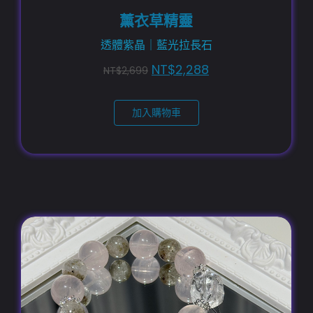
薰衣草精靈
透體紫晶｜藍光拉長石
NT$
2,288
NT$
2,699
加入購物車