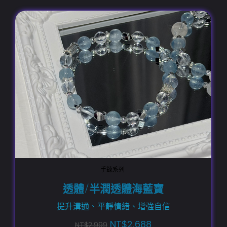
手鍊系列
透體/半潤透體海藍寶
提升溝通、平靜情緒、增強自信
NT$
2,688
NT$
2,999