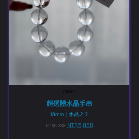
手鍊系列
超透體水晶手串
18mm｜水晶之王
NT$
5,888
NT$
6,288