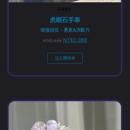
手鍊系列
虎眼石手串
增強自信、勇氣&決斷力
NT$
2,088
NT$
2,488
加入購物車