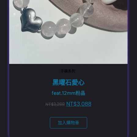
手鍊系列
黑曜石愛心
feat.12mm粉晶
NT$
3,088
NT$
3,288
加入購物車