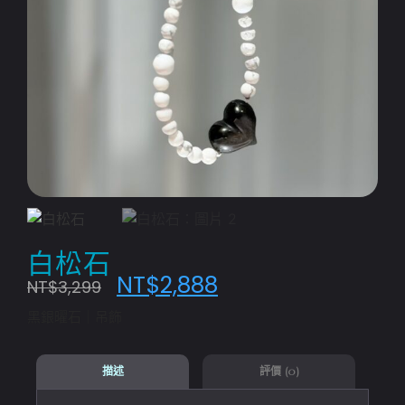
白松石
NT$
2,888
NT$
3,299
黑銀曜石｜吊飾
評價 (0)
描述